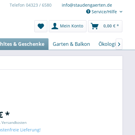
Telefon 04323 / 6580
info@staudengaerten.de
Service/Hilfe
Mein Konto
0,00 € *
hltes & Geschenke
Garten & Balkon
Ökologisch & Na

€ *
l. Versandkosten
stenfreie Lieferung!